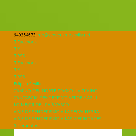
640354673
info@senderismosevilla.net
Facebook
X
RSS
Facebook
X
RSS
Eclipsia Sevilla
CAMINO DEL NORTE TRAMO II VIZCAINO
CANTABRIA, SENDERISMO VERDE Y AZUL
LO MEJOR DEL PAÍS VASCO
VIAJE DE SENDERISMO A LA SELVA NEGRA
VIAJE DE SENDERISMO A LAS MERINDADES
0 elementos