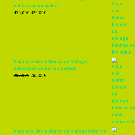
habitacion individual
El
El
455,00
€
425,00
€
precio
precio
original
actual
era:
es:
455,00€.
425,00€.
Viaje a la Sierra Blanca de Malaga
habitacion doble compartida
El
El
305,00
€
285,00
€
precio
precio
original
actual
era:
es:
305,00€.
285,00€.
Viaje a la Sierra Blanca de Malaga señal de