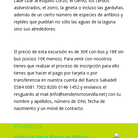
cabe citar al esquivo corzo, el ciervo, los cerdos
asilvestrados, el zorro, la gineta o incluso las garduñas,
además de un cierto número de especies de anfibios y
reptiles que pueblan no sólo las aguas de la laguna
sino sus alrededores.
El precio de esta excursión es de 30€ con bus y 18€ sin
bus (socios 10€ menos). Para venir con nosotros
tienes que realizar el proceso de inscripción para ello
tienes que hacer el pago por tarjeta o por
transferencia en nuestra cuenta del Banco Sabadell
ES84 0081 7302 8200 0146 1452 y envíanos el
resguardo al mail (info@senderismosevilla.net) con tu
nombre y apellidos, número de DNI, fecha de
nacimiento y un móvil de contacto.
Productos
Viaje a la Sierra Blanca de Malaga