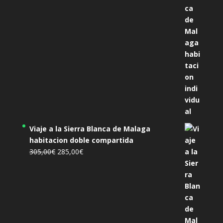
455,00€.
425,00€.
Viaje a la Sierra Blanca de Malaga
habitacion doble compartida
El
El
305,00
€
285,00
€
precio
precio
original
actual
era:
es:
305,00€.
285,00€.