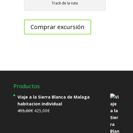
Track de la ruta
Comprar excursión
Productos
Viaje a la Sierra Blanca de Malaga
habitacion individual
El
El
455,00
€
425,00
€
precio
precio
original
actual
era:
es: