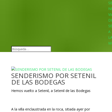
S
N
VI
D
S
A
L
M
SENDERISMO POR SETENIL
DE LAS BODEGAS
Hemos vuelto a Setenil, a Setenil de las Bodegas
A la villa enclaustrada en la roca, sitiada ayer por