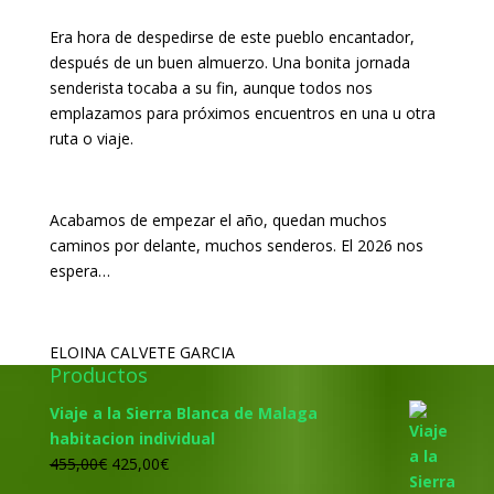
Era hora de despedirse de este pueblo encantador,
después de un buen almuerzo. Una bonita jornada
senderista tocaba a su fin, aunque todos nos
emplazamos para próximos encuentros en una u otra
ruta o viaje.
Acabamos de empezar el año, quedan muchos
caminos por delante, muchos senderos. El 2026 nos
espera…
ELOINA CALVETE GARCIA
Productos
Viaje a la Sierra Blanca de Malaga
habitacion individual
El
El
455,00
€
425,00
€
precio
precio