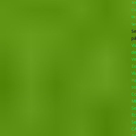
so
Co
Mi
Se
Se
pá
Vi
d
V
Ex
Vi
Ha
so
Co
M
S
Ec
Se
C
D