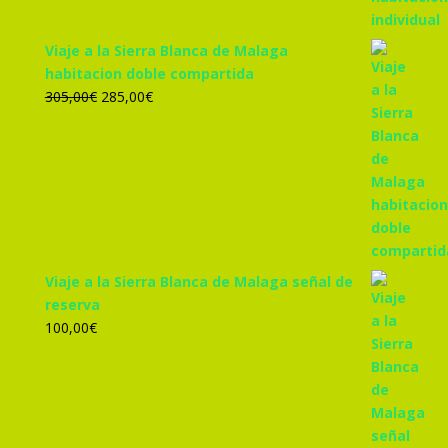
Viaje a la Sierra Blanca de Malaga
habitacion doble compartida
El
El
305,00
€
285,00
€
precio
precio
original
actual
era:
es:
305,00€.
285,00€.
Viaje a la Sierra Blanca de Malaga señal de
reserva
100,00
€