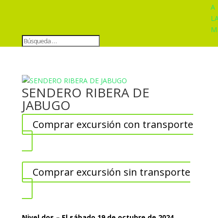
A
L
M
SENDERO RIBERA DE
JABUGO
Comprar excursión con transporte
Comprar excursión sin transporte
Nivel dos – El sábado 19 de octubre de 2024