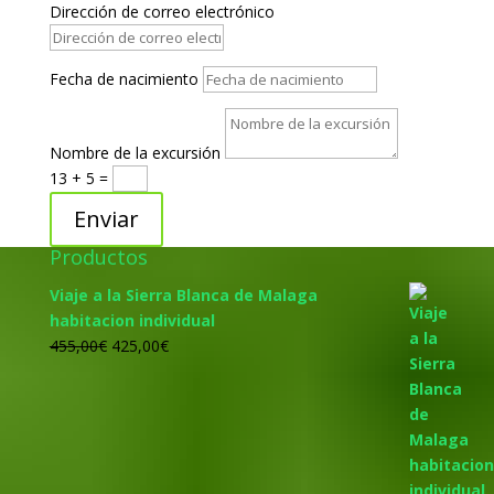
Dirección de correo electrónico
Fecha de nacimiento
Nombre de la excursión
13 + 5
=
Enviar
Productos
Viaje a la Sierra Blanca de Malaga
habitacion individual
El
El
455,00
€
425,00
€
precio
precio
original
actual
era:
es:
455,00€.
425,00€.