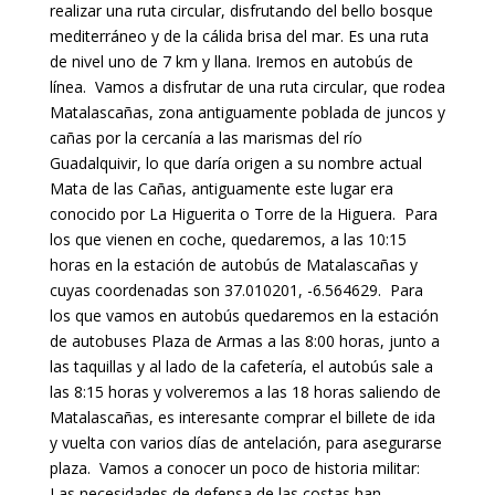
realizar una ruta circular, disfrutando del bello bosque
mediterráneo y de la cálida brisa del mar. Es una ruta
de nivel uno de 7 km y llana. Iremos en autobús de
línea.
Vamos a disfrutar de una ruta circular, que rodea
Matalascañas, zona antiguamente poblada de juncos y
cañas por la cercanía a las marismas del río
Guadalquivir, lo que daría origen a su nombre actual
Mata de las Cañas, antiguamente este lugar era
conocido por La Higuerita o Torre de la Higuera.
Para
los que vienen en coche, quedaremos, a las 10:15
horas en la estación de autobús de Matalascañas y
cuyas coordenadas son 37.010201, -6.564629. Para
los que vamos en autobús quedaremos en la estación
de autobuses Plaza de Armas a las 8:00 horas, junto a
las taquillas y al lado de la cafetería, el autobús sale a
las 8:15 horas y volveremos a las 18 horas saliendo de
Matalascañas, es interesante comprar el billete de ida
y vuelta con varios días de antelación, para asegurarse
plaza.
Vamos a conocer un poco de historia militar:
Las necesidades de defensa de las costas han