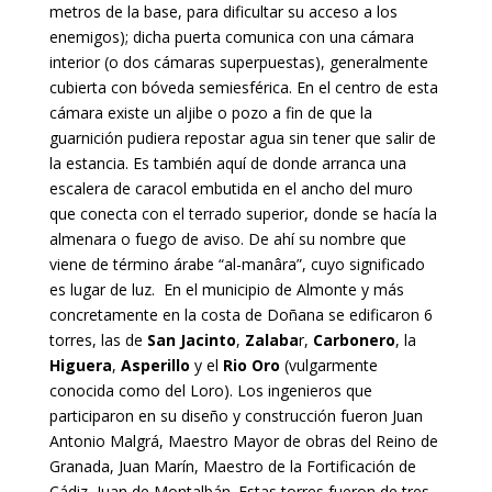
metros de la base, para dificultar su acceso a los
enemigos); dicha puerta comunica con una cámara
interior (o dos cámaras superpuestas), generalmente
cubierta con bóveda semiesférica. En el centro de esta
cámara existe un aljibe o pozo a fin de que la
guarnición pudiera repostar agua sin tener que salir de
la estancia. Es también aquí de donde arranca una
escalera de caracol embutida en el ancho del muro
que conecta con el terrado superior, donde se hacía la
almenara o fuego de aviso. De ahí su nombre que
viene de término árabe “al-manâra”, cuyo significado
es lugar de luz.
En el municipio de Almonte y más
concretamente en la costa de Doñana se edificaron 6
torres, las de
San Jacinto
,
Zalaba
r,
Carbonero
, la
Higuera
,
Asperillo
y el
Rio Oro
(vulgarmente
conocida como del Loro). Los ingenieros que
participaron en su diseño y construcción fueron Juan
Antonio Malgrá, Maestro Mayor de obras del Reino de
Granada, Juan Marín, Maestro de la Fortificación de
Cádiz, Juan de Montalbán. Estas torres fueron de tres