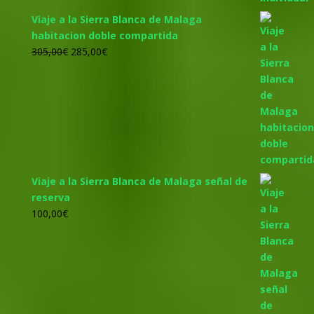
Viaje a la Sierra Blanca de Malaga
habitacion doble compartida
El
El
305,00
€
285,00
€
precio
precio
original
actual
era:
es:
305,00€.
285,00€.
Viaje a la Sierra Blanca de Malaga señal de
reserva
100,00
€