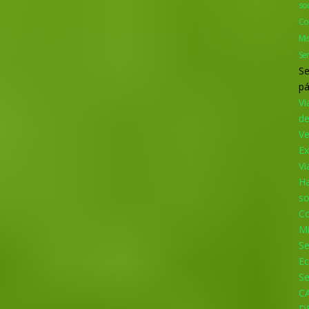
so
Co
Mi
Se
Se
pá
Vi
d
V
Ex
Vi
Ha
so
Co
M
S
Ec
Se
C
D