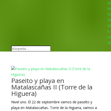
S
N
VI
D
S
A
L
M
Paseito y playa en
Matalascañas II (Torre de la
Higuera)
Nivel uno. El 22 de septiembre vamos de paseíto y
playa en Matalascañas- Torre de la Higuera, vamos a