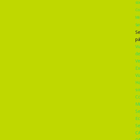
so
Co
Mi
Se
Se
pá
Vi
d
V
Ex
Vi
Ha
so
Co
M
S
Ec
Se
C
D