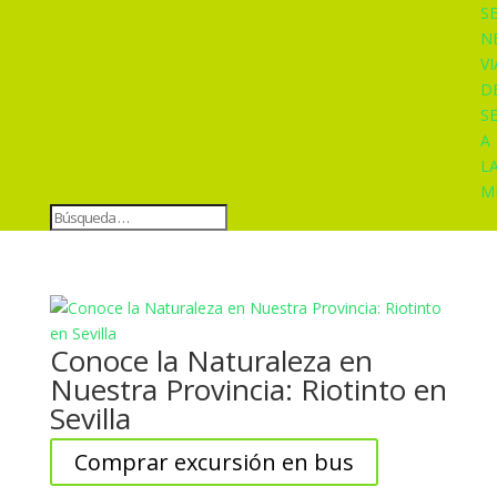
S
N
VI
D
S
A
L
M
Conoce la Naturaleza en
Nuestra Provincia: Riotinto en
Sevilla
Comprar excursión en bus