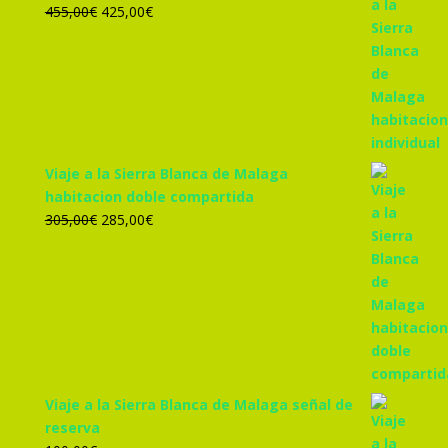
El
El
455,00
€
425,00
€
precio
precio
original
actual
era:
es:
455,00€.
425,00€.
Viaje a la Sierra Blanca de Malaga
habitacion doble compartida
El
El
305,00
€
285,00
€
precio
precio
original
actual
era:
es:
305,00€.
285,00€.
Viaje a la Sierra Blanca de Malaga señal de
reserva