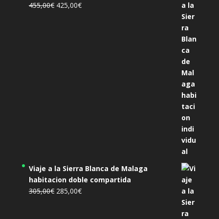
El
El
455,00
€
425,00
€
precio
precio
original
actual
era:
es:
455,00€.
425,00€.
Viaje a la Sierra Blanca de Malaga
habitacion doble compartida
El
El
305,00
€
285,00
€
precio
precio
original
actual