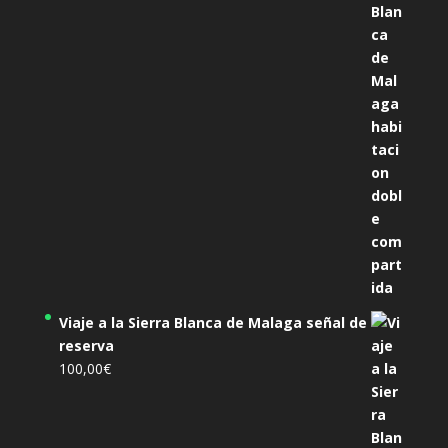
era:
es:
305,00€.
285,00€.
Viaje a la Sierra Blanca de Malaga señal de
reserva
100,00
€