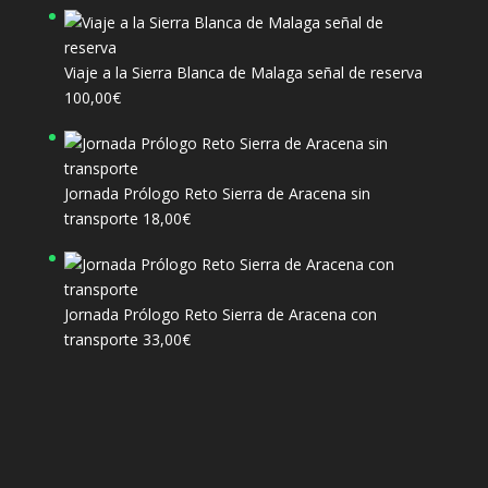
precio
precio
original
actual
era:
es:
Viaje a la Sierra Blanca de Malaga señal de reserva
305,00€.
285,00€.
100,00
€
Jornada Prólogo Reto Sierra de Aracena sin
transporte
18,00
€
Jornada Prólogo Reto Sierra de Aracena con
transporte
33,00
€