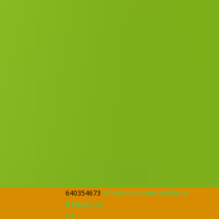
640354673
info@senderismosevilla.net
Facebook
X