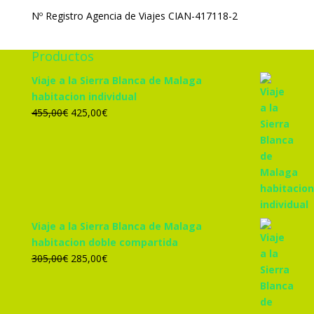
Nº Registro Agencia de Viajes CIAN-417118-2
Productos
Viaje a la Sierra Blanca de Malaga
habitacion individual
El
El
455,00
€
425,00
€
precio
precio
original
actual
era:
es:
455,00€.
425,00€.
Viaje a la Sierra Blanca de Malaga
habitacion doble compartida
El
El
305,00
€
285,00
€
precio
precio
original
actual
era:
es: