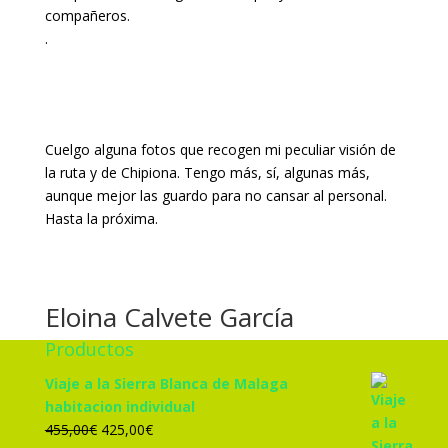
compañeros.
.
Cuelgo alguna fotos que recogen mi peculiar visión de
la ruta y de Chipiona. Tengo más, sí, algunas más,
aunque mejor las guardo para no cansar al personal.
Hasta la próxima.
Eloina Calvete García
Productos
Viaje a la Sierra Blanca de Malaga
habitacion individual
El
El
455,00
€
425,00
€