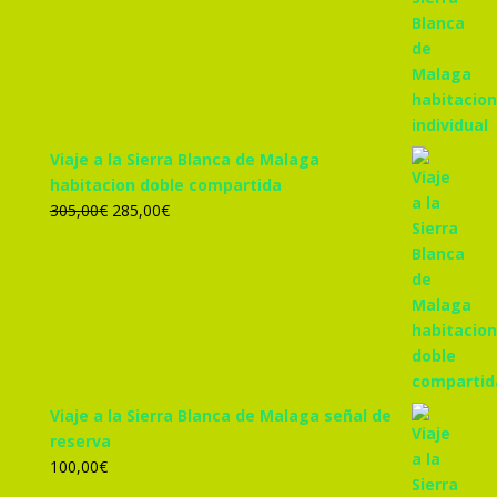
precio
precio
original
actual
era:
es:
455,00€.
425,00€.
Viaje a la Sierra Blanca de Malaga
habitacion doble compartida
El
El
305,00
€
285,00
€
precio
precio
original
actual
era:
es:
305,00€.
285,00€.
Viaje a la Sierra Blanca de Malaga señal de
reserva
100,00
€