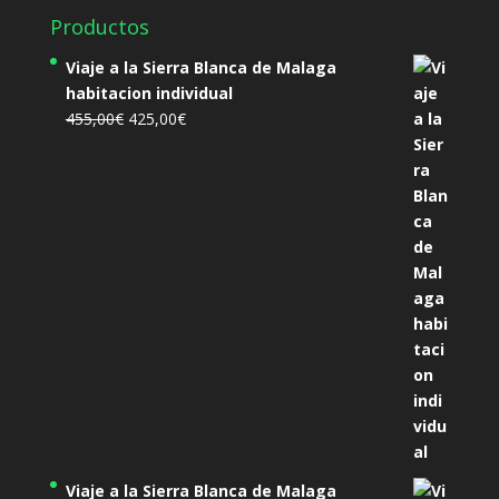
Productos
Viaje a la Sierra Blanca de Malaga
habitacion individual
El
El
455,00
€
425,00
€
precio
precio
original
actual
era:
es:
455,00€.
425,00€.
Viaje a la Sierra Blanca de Malaga