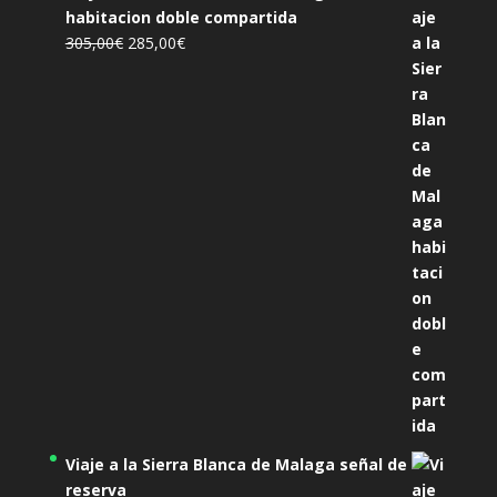
habitacion doble compartida
El
El
305,00
€
285,00
€
precio
precio
original
actual
era:
es:
305,00€.
285,00€.
Viaje a la Sierra Blanca de Malaga señal de
reserva