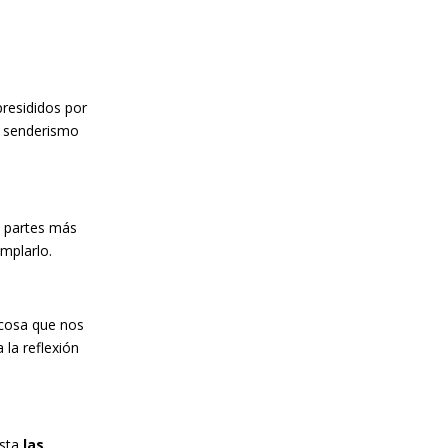
presididos por
l senderismo
s partes más
emplarlo.
ocosa que nos
 la reflexión
asta
las