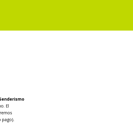
 Senderismo
o. El
dremos
o pago).