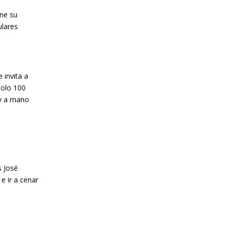
une su
ulares
 invita a
solo 100
uy a mano
s José
 e ir a cenar