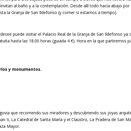
invitan al baño y a la contemplación. Desde allí todo hacia abajo por
sta la Granja de San Ildefonso (y comer si estamos a tiempo).
esee puede visitar el Palacio Real de la Granja de San Ildefonso ya 
tuita hasta las 18.00 horas (guiada 4 €). Hora en la que partiremos pa
, ríos y monumentos.
ovia que recorriendo sus miradores y descubriendo sus joyas arquite
Juan II, La Catedral de Santa María y el Claustro, La Pradera de San Ma
laza Mayor.