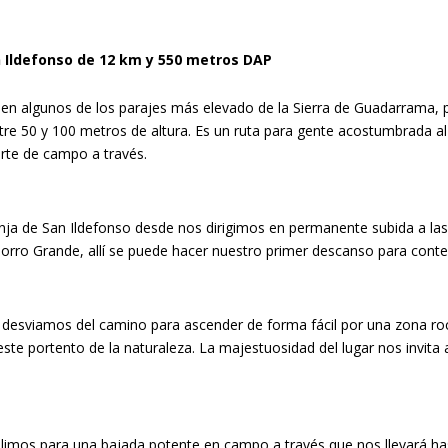
an Ildefonso de 12 km y 550 metros DAP
 en algunos de los parajes más elevado de la Sierra de Guadarrama, 
re 50 y 100 metros de altura. Es un ruta para gente acostumbrada a
arte de campo a través.
anja de San Ildefonso desde nos dirigimos en permanente subida a la
Chorro Grande, allí se puede hacer nuestro primer descanso para cont
s desviamos del camino para ascender de forma fácil por una zona r
e portento de la naturaleza. La majestuosidad del lugar nos invita a
alimos para una bajada potente en campo a través que nos llevará h