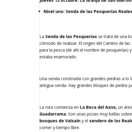
Jueves 12 octubre: La Granja de San Ildefo
Nivel uno: Senda de las Pesquerías Real
La
Senda de las Pesquerías
se trata de una bo
cómodo de realizar. El origen del Camino de las 
para la pesca (de ahí el nombre de pesquerías) y
estaba enamorado.
Una senda construida con grandes piedras a lo l
antigua senda. Hay grandes bloques de piedra ju
La ruta comienza en
La Boca del Asno,
un área
Guadarrama
. Son unas pozas muy bellas sobre 
bosques de Valsaín
y el
sendero de los Reale
comer y tiempo libre.