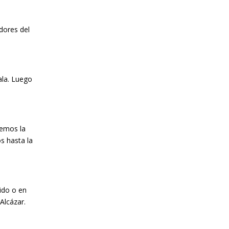
dores del
ala. Luego
remos la
s hasta la
ido o en
Alcázar.