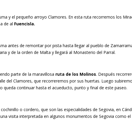
resma y el pequeño arroyo Clamores. En esta ruta recorremos los Mira
na de al
Fuencisla.
esma antes de remontar por pista hasta llegar al pueblo de Zamarram
ria y de la orden de Malta y llegará al Monasterio del Parral.
endo parte de la maravillosa
ruta de los Molinos
. Después recorre
l Valle del Clamores, que recorreremos por sus huertas. Luego subiremo
solo queda continuar hasta el acueducto, punto y final de este paseo.
ochinillo o cordero, que son las especialidades de Segovia, en Cánd
s una visita interpretada en algunos monumentos de Segovia como el 