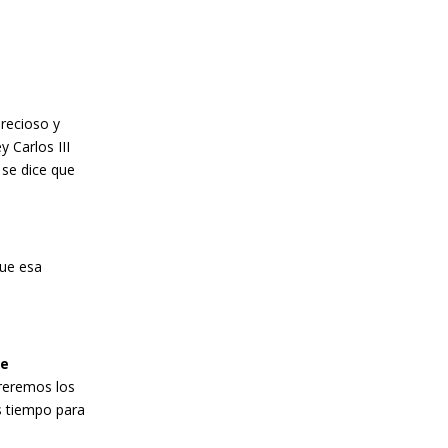
precioso y
y Carlos III
 se dice que
fue esa
de
rreremos los
s tiempo para