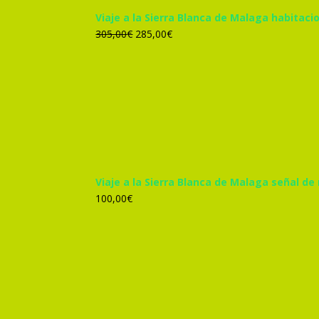
Viaje a la Sierra Blanca de Malaga habitac
El
El
305,00
€
285,00
€
precio
precio
original
actual
era:
es:
305,00€.
285,00€.
Viaje a la Sierra Blanca de Malaga señal de
100,00
€