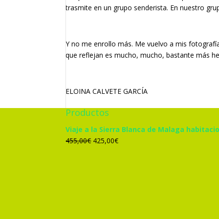
trasmite en un grupo senderista. En nuestro gru
Y no me enrollo más. Me vuelvo a mis fotografía
que reflejan es mucho, mucho, bastante más h
ELOINA CALVETE GARCÍA
Productos
Viaje a la Sierra Blanca de Malaga habitacio
El
El
455,00
€
425,00
€
precio
precio
original
actual
era:
es:
455,00€.
425,00€.