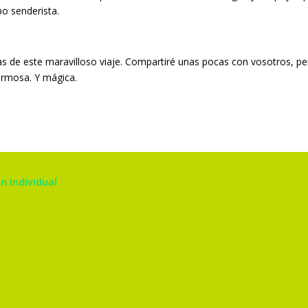
po senderista.
s de este maravilloso viaje. Compartiré unas pocas con vosotros, per
ermosa. Y mágica.
n individual