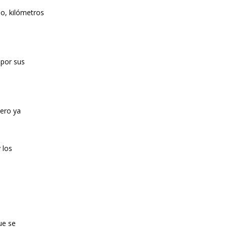
mo, kilómetros
 por sus
Pero ya
 los
ue se