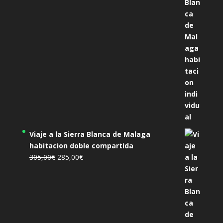
era:
es:
455,00€.
425,00€.
Viaje a la Sierra Blanca de Malaga
habitacion doble compartida
El
El
305,00
€
285,00
€
precio
precio
original
actual
era:
es:
305,00€.
285,00€.