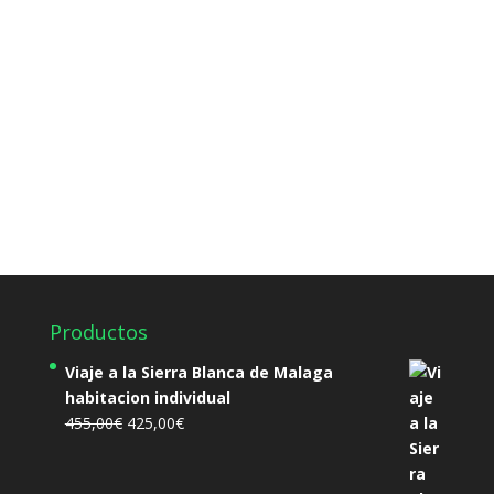
Productos
Viaje a la Sierra Blanca de Malaga
habitacion individual
El
El
455,00
€
425,00
€
precio
precio
original
actual