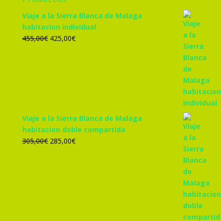
Viaje a la Sierra Blanca de Malaga
habitacion individual
El
El
455,00
€
425,00
€
precio
precio
original
actual
era:
es:
455,00€.
425,00€.
Viaje a la Sierra Blanca de Malaga
habitacion doble compartida
El
El
305,00
€
285,00
€
precio
precio
original
actual
era:
es:
305,00€.
285,00€.