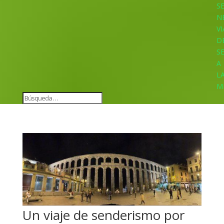
S
N
VI
D
S
A
L
M
Un viaje de senderismo por