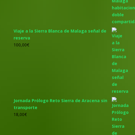
305,00€.
285,00€.
Viaje a la Sierra Blanca de Malaga señal de
reserva
100,00
€
Jornada Prólogo Reto Sierra de Aracena sin
transporte
18,00
€