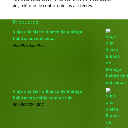
dni, teléfono de contacto de los asistentes.
Productos
Viaje a la Sierra Blanca de Malaga
habitacion individual
El
El
455,00
€
425,00
€
precio
precio
original
actual
era:
es:
455,00€.
425,00€.
Viaje a la Sierra Blanca de Malaga
habitacion doble compartida
El
El
305,00
€
285,00
€
precio
precio
original
actual
era:
es: