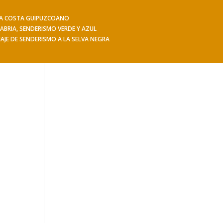
 LA COSTA GUIPUZCOANO
iajes
Hacerse socio
Contacto
Mis Senderos
ABRIA, SENDERISMO VERDE Y AZUL
IAJE DE SENDERISMO A LA SELVA NEGRA