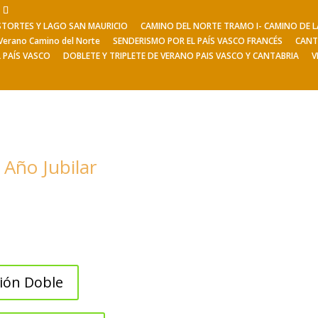
ESTORTES Y LAGO SAN MAURICIO
CAMINO DEL NORTE TRAMO I- CAMINO DE
Viajes de Verano
Excursiones
V
Verano Camino del Norte
SENDERISMO POR EL PAÍS VASCO FRANCÉS
CANT
L PAÍS VASCO
DOBLETE Y TRIPLETE DE VERANO PAIS VASCO Y CANTABRIA
V
 Año Jubilar
ión Doble