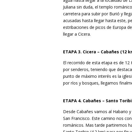
agua hasta llegar a la localidad de 
Juliana sin duda, el templo románi
carretera para subir por Burió y lle
acusadas hasta llegar hasta este, 
estribaciones de picos de Europa de
llegar a Cicera.
ETAPA 3. Cicera – Cabañes (12 k
El recorrido de esta etapa es de 12 K
por senderos, teniendo que destacar
punto de máximo interés es la igle
por ríos y bosques, llegamos final
ETAPA 4. Cabañes – Santo Toribi
Desde Cabañes vamos al Habario y d
San Francisco. Este camino nos co
románicos. Mas tarde partiremos ha
Santo Toribio (4.2 km) para por fin ve