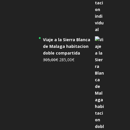
Viaje a la Sierra Blanca
de Malaga habitacion
doble compartida
El
El
305,00
€
285,00
€
precio
precio
original
actual
era:
es:
305,00€.
285,00€.