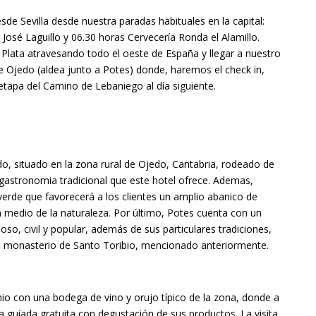
de Sevilla desde nuestra paradas habituales en la capital:
José Laguillo y 06.30 horas Cervecería Ronda el Alamillo.
a Plata atravesando todo el oeste de España y llegar a nuestro
de Ojedo (aldea junto a Potes) donde, haremos el check in,
etapa del Camino de Lebaniego al día siguiente.
o, situado en la zona rural de Ojedo, Cantabria, rodeado de
 gastronomia tradicional que este hotel ofrece. Ademas,
verde que favorecerá a los clientes un amplio abanico de
n medio de la naturaleza. Por último, Potes cuenta con un
oso, civil y popular, además de sus particulares tradiciones,
el monasterio de Santo Toribio, mencionado anteriormente.
nio con una bodega de vino y orujo típico de la zona, donde a
ta guiada gratuita con degustación de sus productos. La visita