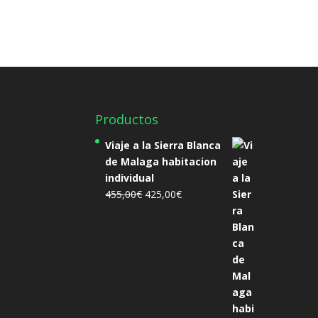
Productos
Viaje a la Sierra Blanca
de Malaga habitacion
individual
El
El
455,00
€
425,00
€
precio
precio
original
actual
era:
es:
455,00€.
425,00€.