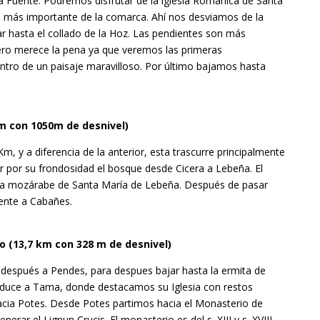
La Fuente. Podremos disfrutar de la iglesia Románica de Santa
co más importante de la comarca. Ahí nos desviamos de la
gar hasta el collado de la Hoz. Las pendientes son más
pero merece la pena ya que veremos las primeras
ntro de un paisaje maravilloso. Por último bajamos hasta
m con 1050m de desnivel)
m, y a diferencia de la anterior, esta trascurre principalmente
 por su frondosidad el bosque desde Cicera a Lebeña. El
sia mozárabe de Santa María de Lebeña. Después de pasar
mente a Cabañes.
o (13,7 km con 328 m de desnivel)
espués a Pendes, para despues bajar hasta la ermita de
nduce a Tama, donde destacamos su Iglesia con restos
cia Potes. Desde Potes partimos hacia el Monasterio de
nerar el Lignun Crucis. El monasterio es del s. XIII y s. XVIII,