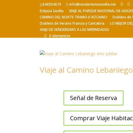
640354673
info@senderismosevilla.net
Eclipsia Sevilla
VIAJE AL PARQUE NACIONAL DE AIGÜ
CAMINO DEL NORTE TRAMO II VIZCAINO
Doblete de 
Doblete de Verano Francia y Cantabria
LO MEJOR DE
VIAJE DE SENDERISMO A LAS MERINDADES
0 elementos
Viaje al Camino Lebaniego
Señal de Reserva
Comprar Viaje Habitac