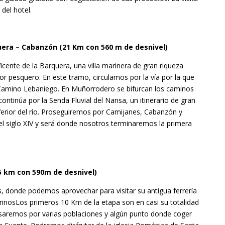
del hotel.
uera – Cabanzón (21 Km con 560 m de desnivel)
cente de la Barquera, una villa marinera de gran riqueza
ctor pesquero. En este tramo, circulamos por la vía por la que
 Camino Lebaniego. En Muñorrodero se bifurcan los caminos
continúa por la Senda Fluvial del Nansa, un itinerario de gran
nferior del río. Proseguiremos por Camijanes, Cabanzón y
del siglo XIV y será donde nosotros terminaremos la primera
5 km con 590m de desnivel)
donde podemos aprovechar para visitar su antigua ferrería
rinosLos primeros 10 Km de la etapa son en casi su totalidad
asaremos por varias poblaciones y algún punto donde coger