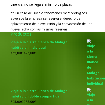
dinero si no se llega al mínimo de plazas
** En caso de lluvia o fenómenos meteorológicos
adversos la empresa se reserva el derecho de
aplazamiento de la excursión y la convocación de una
nueva fecha con las mismas reservas
Productos
Viaje a la Sierra Blanca de Malaga
habitacion individual
El
El
455,00
€
425,00
€
precio
precio
original
actual
era:
es:
455,00€.
425,00€.
Viaje a la Sierra Blanca de Malaga
habitacion doble compartida
El
El
305,00
€
285,00
€