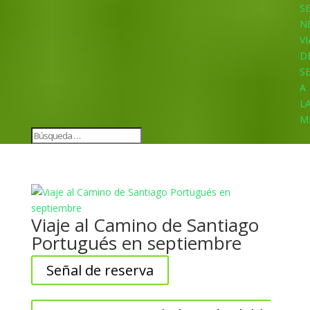
S
N
VI
D
S
A
L
M
Viaje al Camino de Santiago
Portugués en septiembre
Señal de reserva