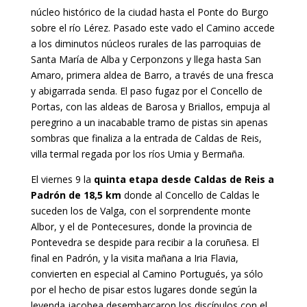
núcleo histórico de la ciudad hasta el Ponte do Burgo
sobre el río Lérez. Pasado este vado el Camino accede
a los diminutos núcleos rurales de las parroquias de
Santa María de Alba y Cerponzons y llega hasta San
Amaro, primera aldea de Barro, a través de una fresca
y abigarrada senda. El paso fugaz por el Concello de
Portas, con las aldeas de Barosa y Briallos, empuja al
peregrino a un inacabable tramo de pistas sin apenas
sombras que finaliza a la entrada de Caldas de Reis,
villa termal regada por los ríos Umia y Bermaña.
El viernes 9 la
quinta etapa desde Caldas de Reis a
Padrón de 18,5 km
donde al Concello de Caldas le
suceden los de Valga, con el sorprendente monte
Albor, y el de Pontecesures, donde la provincia de
Pontevedra se despide para recibir a la coruñesa. El
final en Padrón, y la visita mañana a Iria Flavia,
convierten en especial al Camino Portugués, ya sólo
por el hecho de pisar estos lugares donde según la
leyenda jacobea desembarcaron los discípulos con el