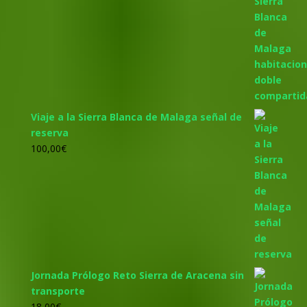
precio
precio
original
actual
era:
es:
305,00€.
285,00€.
Viaje a la Sierra Blanca de Malaga señal de
reserva
100,00
€
Jornada Prólogo Reto Sierra de Aracena sin
transporte
18,00
€