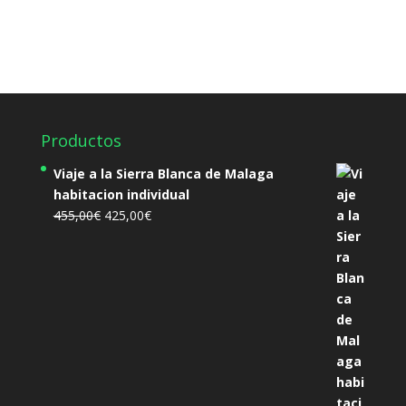
Productos
Viaje a la Sierra Blanca de Malaga
habitacion individual
El
El
455,00
€
425,00
€
precio
precio
original
actual
era:
es:
455,00€.
425,00€.