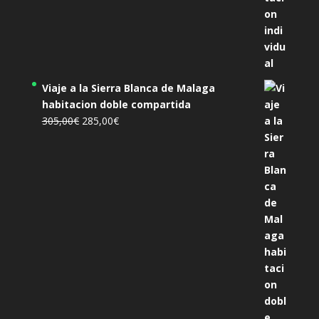
Viaje a la Sierra Blanca de Malaga
habitacion doble compartida
El
El
305,00
€
285,00
€
precio
precio
original
actual
era:
es:
305,00€.
285,00€.