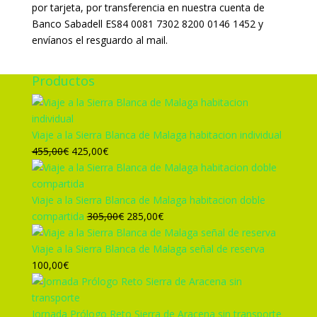
por tarjeta, por transferencia en nuestra cuenta de
Banco Sabadell ES84 0081 7302 8200 0146 1452 y
envíanos el resguardo al mail.
Productos
Viaje a la Sierra Blanca de Malaga habitacion individual
El
El
455,00
€
425,00
€
precio
precio
original
actual
era:
es:
Viaje a la Sierra Blanca de Malaga habitacion doble
455,00€.
425,00€.
El
El
compartida
305,00
€
285,00
€
precio
precio
original
actual
Viaje a la Sierra Blanca de Malaga señal de reserva
era:
es:
100,00
€
305,00€.
285,00€.
Jornada Prólogo Reto Sierra de Aracena sin transporte