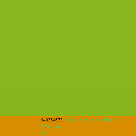
640354673
info@senderismosevilla.net
Facebook
X