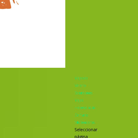
Viajes de
Verano
Excursiones
Viajes
Hacerse socio
Contacto
Mis Senderos
Seleccionar
página