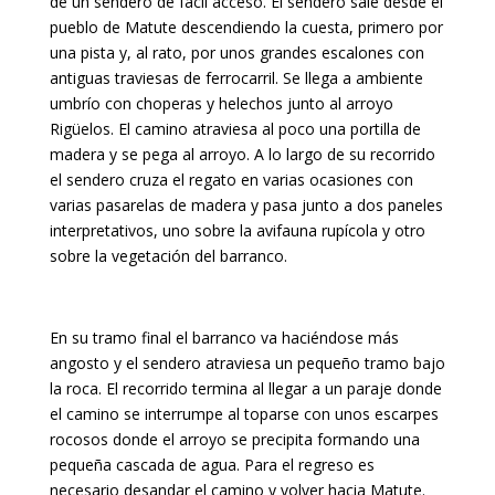
de un sendero de fácil acceso. El sendero sale desde el
pueblo de Matute descendiendo la cuesta, primero por
una pista y, al rato, por unos grandes escalones con
antiguas traviesas de ferrocarril. Se llega a ambiente
umbrío con choperas y helechos junto al arroyo
Rigüelos. El camino atraviesa al poco una portilla de
madera y se pega al arroyo. A lo largo de su recorrido
el sendero cruza el regato en varias ocasiones con
varias pasarelas de madera y pasa junto a dos paneles
interpretativos, uno sobre la avifauna rupícola y otro
sobre la vegetación del barranco.
En su tramo final el barranco va haciéndose más
angosto y el sendero atraviesa un pequeño tramo bajo
la roca. El recorrido termina al llegar a un paraje donde
el camino se interrumpe al toparse con unos escarpes
rocosos donde el arroyo se precipita formando una
pequeña cascada de agua. Para el regreso es
necesario desandar el camino y volver hacia Matute.