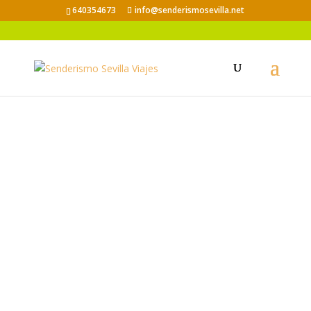
640354673
info@senderismosevilla.net
Descuento
en
empresas