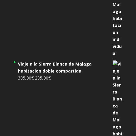
Viaje a la Sierra Blanca de Malaga
habitacion doble compartida
El
El
305,00
€
285,00
€
precio
precio
original
actual
era:
es:
305,00€.
285,00€.