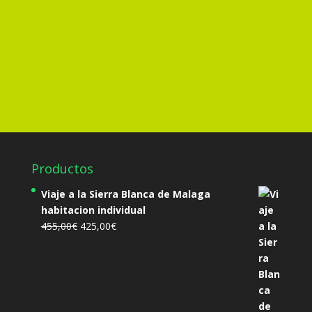
Enviar
=
13 + 6
Productos
Viaje a la Sierra Blanca de Malaga
habitacion individual
El
El
455,00
€
425,00
€
precio
precio
original
actual
era:
es:
455,00€.
425,00€.