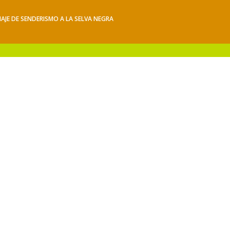
IAJE DE SENDERISMO A LA SELVA NEGRA
iajes
Hacerse socio
Contacto
Mis Senderos