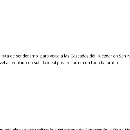
ruta de senderismo para visita a las Cascadas del Huéznar en San Ni
el acumulado en subida ideal para recorrer con toda la familia.
uede elegir entre realizar la quinta etapa de Conociendo la Sierra Nor