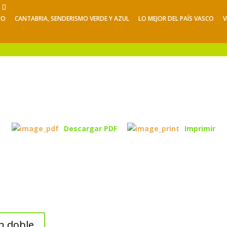
NO
CANTABRIA, SENDERISMO VERDE Y AZUL
LO MEJOR DEL PAÍS VASCO
V
Viajes de Verano
Excursiones
V
Descargar PDF
Imprimir
n doble