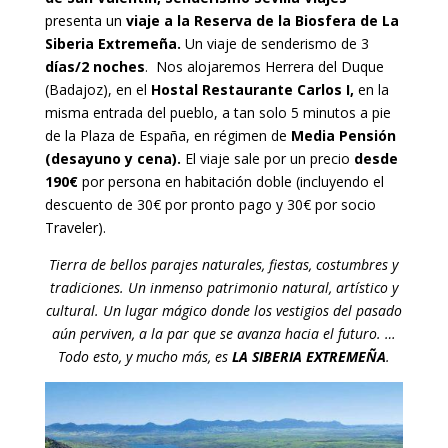
presenta un
viaje
a
la Reserva de la Biosfera de La
Siberia Extremeña.
Un viaje de senderismo de 3
días/2 noches
. Nos alojaremos Herrera del Duque
(Badajoz), en el
Hostal Restaurante Carlos I,
en la
misma entrada del pueblo, a tan solo 5 minutos a pie
de la Plaza de España, en régimen de
Media Pensión
(desayuno y cena).
El viaje sale por un precio
desde
190€
por persona en habitación doble (incluyendo el
descuento de 30€ por pronto pago y 30€ por socio
Traveler).
Tierra de bellos parajes naturales, fiestas, costumbres y
tradiciones.
Un inmenso patrimonio natural, artístico y
cultural.
Un lugar mágico donde los vestigios del pasado
aún perviven, a la par que se avanza hacia el futuro.
…
Todo esto, y mucho más, es
LA SIBERIA EXTREMEÑA
.