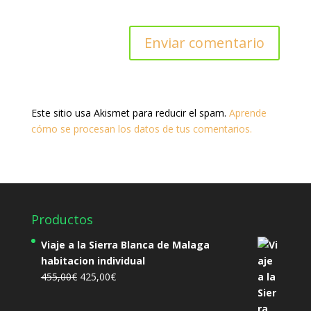
Este sitio usa Akismet para reducir el spam.
Aprende
cómo se procesan los datos de tus comentarios.
Productos
Viaje a la Sierra Blanca de Malaga
habitacion individual
El
El
455,00
€
425,00
€
precio
precio
original
actual