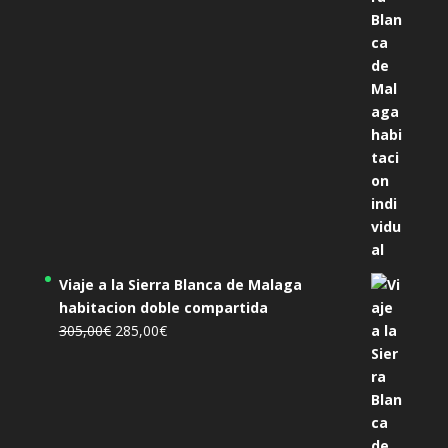
era:
es:
455,00€.
425,00€.
Viaje a la Sierra Blanca de Malaga
habitacion doble compartida
El
El
305,00
€
285,00
€
precio
precio
original
actual
era:
es:
305,00€.
285,00€.