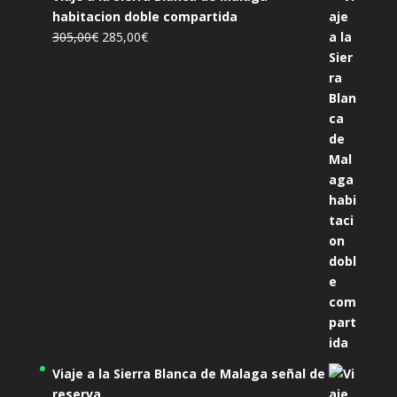
habitacion doble compartida
El
El
305,00
€
285,00
€
precio
precio
original
actual
era:
es:
305,00€.
285,00€.
Viaje a la Sierra Blanca de Malaga señal de
reserva