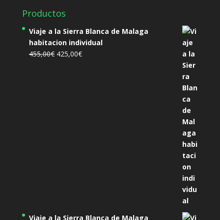
Productos
Viaje a la Sierra Blanca de Malaga
habitacion individual
El
El
455,00
€
425,00
€
precio
precio
original
actual
era:
es:
455,00€.
425,00€.
Viaje a la Sierra Blanca de Malaga