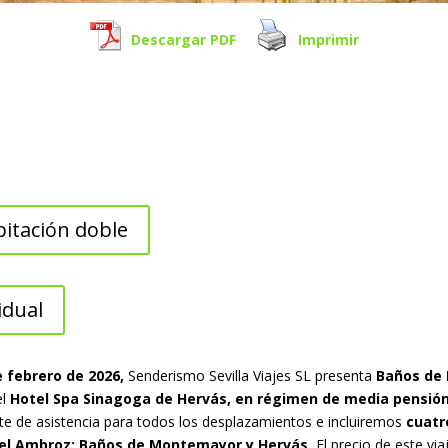
Descargar PDF
Imprimir
itación doble
idual
e febrero de 2026,
Senderismo Sevilla Viajes SL presenta
Baños de 
el
Hotel Spa Sinagoga de Hervás, en régimen de media pensión 
e de asistencia para todos los desplazamientos e incluiremos
cuatr
del Ambroz: Baños de Montemayor y Hervás.
El precio de este vi