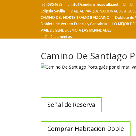
640354673
info@senderismosevilla.net
Eclipsia Sevilla
VIAJE AL PARQUE NACIONAL DE AIGÜ
CAMINO DEL NORTE TRAMO II VIZCAINO
Doblete de 
Doblete de Verano Francia y Cantabria
LO MEJOR DE
VIAJE DE SENDERISMO A LAS MERINDADES
0 elementos
Camino De Santiago Po
Señal de Reserva
Comprar Habitacion Doble