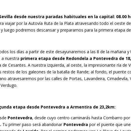
illa desde nuestra paradas habituales en la capital: 08.00 ho
ara viajar por la Autovía Ruta de la Plata atravesando todo el oeste de
 y luego podremos descansar y prepararnos para la primera etapa del
os los días a partir de este desayunaremos a las 8 de la mañana y t
s a nuestra
primera etapa
desde Redondela a Pontevedra de 18
a de Cesantes. A nuestra izquierda, al oeste, la impresionante ría de 
 restos de los galeones de la batalla de Rande; al fondo, el puente 
no atravesaremos por las calles de Portas, Lavandeira, Cimadevila, Ve
 Verdugo.
egunda etapa desde Pontevedra a Armentira de 23,2km:
desde
Pontevedra
, desde cuyo centro caminarás hasta Combarro por 
a.
Tu primer paso será abandonar
Pontevedra
por el puente que une