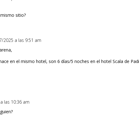
 mismo sitio?
07/2025 a las 9:51 am
arena,
e hace en el mismo hotel, son 6 días/5 noches en el hotel Scala de P
 a las 10:36 am
lguien?