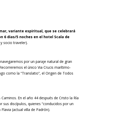
ar, variante espiritual,
que se celebrará
on 6 dias/5 noches en el hotel Scala de
 socio traveler).
o navegaremos por un paraje natural de gran
 Recorreremos el único Via Crucis marítimo-
ago como la “Translatio”, el Origen de Todos
s Caminos. En el año 44 después de Cristo la Ría
r sus discípulos, quienes “conducidos por un
 Flavia (actual villa de Padrón).