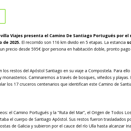
lla Viajes presenta el Camino De Santiago Portugués por el m
o de 2025.
El recorrido son 116 km divido en 5 etapas. La estancia
s
 precio desde 595€ (por persona en habitación doble, pronto pago y
n los restos del Apóstol Santiago en su viaje a Compostela. Para ell
s y monasterios. Caminaremos a través de bosques, viñedos y playas.
ar los 17 cruceros centenarios que identifican este Camino de Santi
beos: el Camino Portugués y la “Ruta del Mar”, el Origen de Todos Lo
taba el cuerpo de Santiago Apóstol. Sus restos fueron trasladados po
stas de Galicia y subieron por el cauce del río Ulla hasta alcanzar Iria