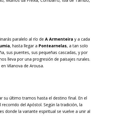
ido, Muiños da Freixa, Combarro, Isla de Tambo,
inarás paralelo al río de
A Armenteira
y a cada
dumia
, hasta llegar a
Pontearnelas
, a tan solo
eña, sus puentes, sus pequeñas cascadas, y por
nos lleva por una progresión de paisajes rurales.
a en Vilanova de Arousa.
su último tramos hasta el destino final. En el
recorrido del Apóstol. Según la tradición, la
s donde la variante espiritual se vuelve a unir al