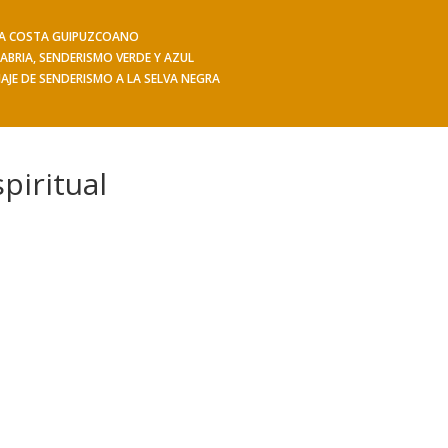
 LA COSTA GUIPUZCOANO
iajes
Hacerse socio
Contacto
Mis Senderos
ABRIA, SENDERISMO VERDE Y AZUL
IAJE DE SENDERISMO A LA SELVA NEGRA
piritual