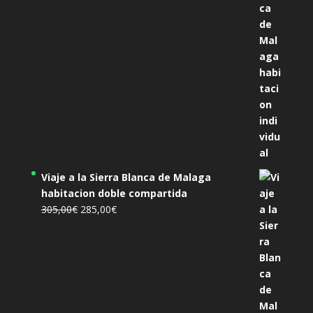
455,00€.
425,00€.
Viaje a la Sierra Blanca de Malaga
habitacion doble compartida
El
El
305,00
€
285,00
€
precio
precio
original
actual
era:
es:
305,00€.
285,00€.