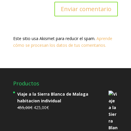
Este sitio usa Akismet para reducir el spam.
Aprende
cómo se procesan los datos de tus comentarios.
Productos
Viaje a la Sierra Blanca de Malaga
habitacion individual
El
El
455,00
€
425,00
€
precio
precio
original
actual
era:
es: