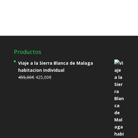
Productos
Viaje a la Sierra Blanca de Malaga
habitacion individual
El
El
455,00
€
425,00
€
precio
precio
original
actual
era:
es:
455,00€.
425,00€.