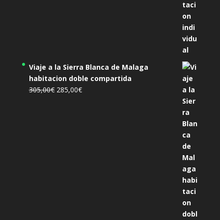
Viaje a la Sierra Blanca de Malaga
habitacion doble compartida
El
El
305,00
€
285,00
€
precio
precio
original
actual
era:
es:
305,00€.
285,00€.