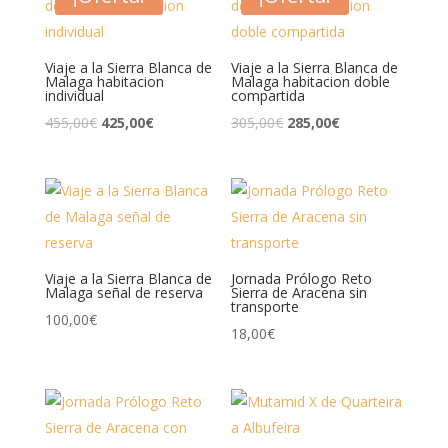
Viaje a la Sierra Blanca de
Viaje a la Sierra Blanca de
Malaga habitacion
Malaga habitacion doble
individual
compartida
El
El
El
El
455,00
€
425,00
€
305,00
€
285,00
€
precio
precio
precio
precio
original
actual
original
actual
era:
es:
era:
es:
455,00€.
425,00€.
305,00€.
285,00€.
Viaje a la Sierra Blanca de
Jornada Prólogo Reto
Malaga señal de reserva
Sierra de Aracena sin
transporte
100,00
€
18,00
€