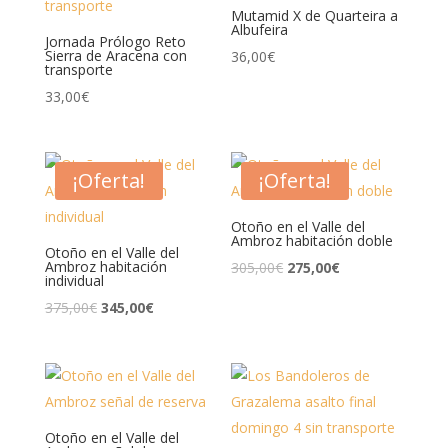
Mutamid X de Quarteira a
Albufeira
Jornada Prólogo Reto
Sierra de Aracena con
36,00
€
transporte
33,00
€
¡Oferta!
¡Oferta!
Otoño en el Valle del
Ambroz habitación doble
Otoño en el Valle del
Ambroz habitación
El
El
305,00
€
275,00
€
individual
precio
precio
El
El
375,00
€
345,00
€
original
actual
precio
precio
era:
es:
original
actual
305,00€.
275,00€.
era:
es:
375,00€.
345,00€.
Otoño en el Valle del