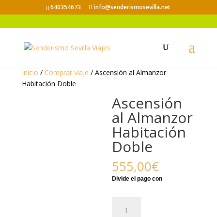
640354673
info@senderismosevilla.net
Inicio
/
Comprar viaje
/ Ascensión al Almanzor
Habitación Doble
Ascensión
al Almanzor
Habitación
Doble
555,00
€
Ascensión
al