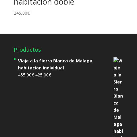
habitación doble
245,00
€
Productos
Viaje a la Sierra Blanca de Malaga
habitacion individual
El
El
455,00
€
425,00
€
precio
precio
original
actual
era:
es:
455,00€.
425,00€.