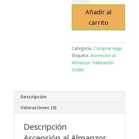
Almanzor
Añadir al
Habitación
Doble
carrito
cantidad
Categoría:
Comprar viaje
Etiqueta:
Ascensión al
Almanzor Habitación
Doble
Descripción
Valoraciones (0)
Descripción
Ascensión al Almanzor