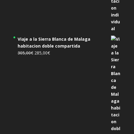
Viaje a la Sierra Blanca de Malaga
habitacion doble compartida
El
El
305,00
€
285,00
€
precio
precio
original
actual
era:
es:
305,00€.
285,00€.