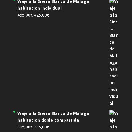
Viaje a la Sierra Blanca de Malaga
habitacion individual
El
El
455,00
€
425,00
€
precio
precio
original
actual
era:
es:
455,00€.
425,00€.
Viaje a la Sierra Blanca de Malaga
habitacion doble compartida
El
El
305,00
€
285,00
€