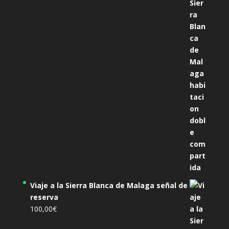
precio
precio
original
actual
era:
es:
305,00€.
285,00€.
Viaje a la Sierra Blanca de Malaga señal de
reserva
100,00
€