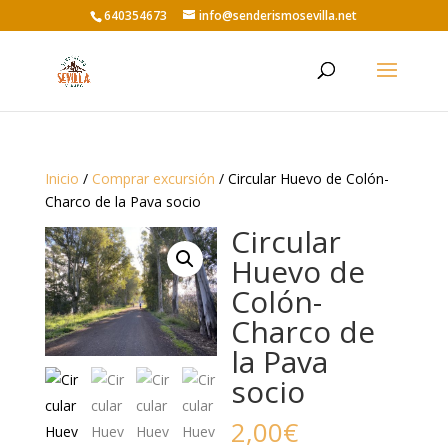
640354673
info@senderismosevilla.net
Inicio
/
Comprar excursión
/ Circular Huevo de Colón-
Charco de la Pava socio
Circular
Huevo de
Colón-
Charco de
la Pava
socio
2,00
€