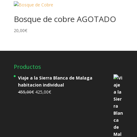
Bosque de cobre AGOTADO
20,00
€
Productos
Viaje a la Sierra Blanca de Malaga
habitacion individual
El
El
455,00
€
425,00
€
precio
precio
original
actual
era:
es:
455,00€.
425,00€.