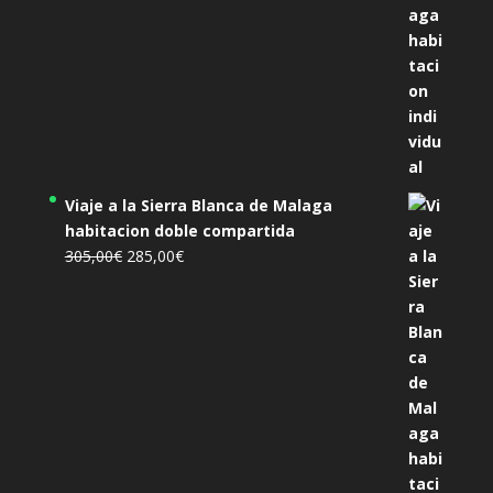
Viaje a la Sierra Blanca de Malaga
habitacion doble compartida
El
El
305,00
€
285,00
€
precio
precio
original
actual
era:
es:
305,00€.
285,00€.