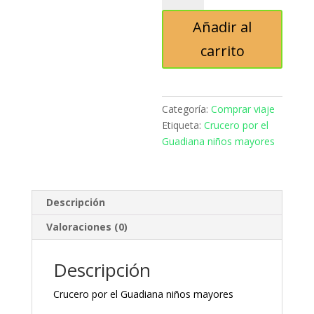
el
Añadir al
Guadiana
niños
carrito
mayores
cantidad
Categoría:
Comprar viaje
Etiqueta:
Crucero por el
Guadiana niños mayores
Descripción
Valoraciones (0)
Descripción
Crucero por el Guadiana niños mayores