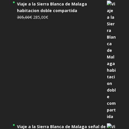
Viaje a la Sierra Blanca de Malaga
habitacion doble compartida
El
El
305,00
€
285,00
€
precio
precio
original
actual
era:
es:
305,00€.
285,00€.
Viaje a la Sierra Blanca de Malaga señal de