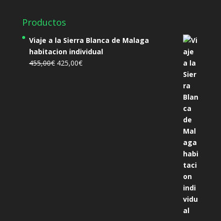
Productos
Viaje a la Sierra Blanca de Malaga
habitacion individual
El
El
455,00
€
425,00
€
precio
precio
original
actual
era:
es:
455,00€.
425,00€.