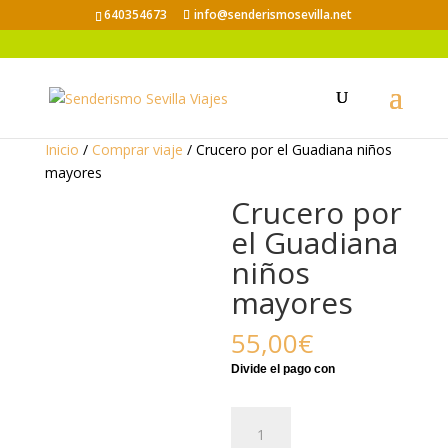
640354673
info@senderismosevilla.net
Inicio
/
Comprar viaje
/ Crucero por el Guadiana niños
mayores
Crucero por
el Guadiana
niños
mayores
55,00
€
Crucero
por