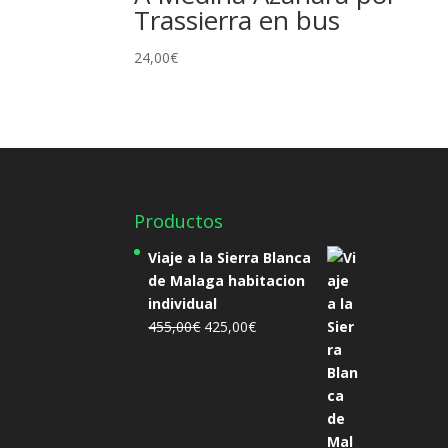
Trassierra en bus
24,00
€
Productos
Viaje a la Sierra Blanca
de Malaga habitacion
individual
El
El
455,00
€
425,00
€
precio
precio
original
actual
era:
es:
455,00€.
425,00€.