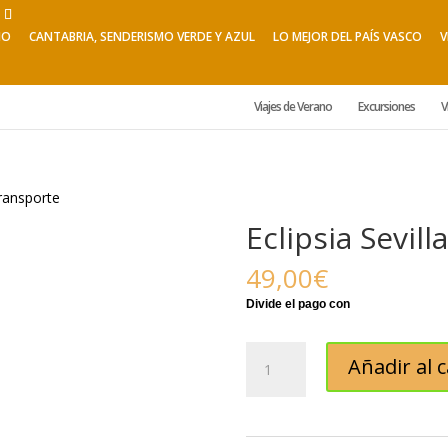
NO
CANTABRIA, SENDERISMO VERDE Y AZUL
LO MEJOR DEL PAÍS VASCO
V
Viajes de Verano
Excursiones
V
transporte
Eclipsia Sevil
49,00
€
Eclipsia
Añadir al c
Sevilla
con
transporte
cantidad