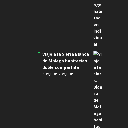
Viaje a la Sierra Blanca
de Malaga habitacion
doble compartida
El
El
305,00
€
285,00
€
precio
precio
original
actual
era:
es:
305,00€.
285,00€.