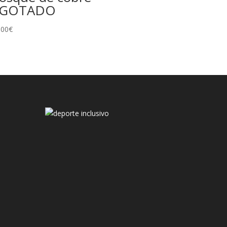
GOTADO
,00
€