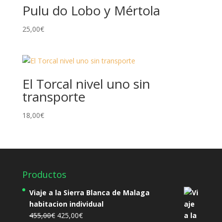
Pulu do Lobo y Mértola
25,00
€
El Torcal nivel uno sin
transporte
18,00
€
Productos
Viaje a la Sierra Blanca de Malaga
habitacion individual
El
El
455,00
€
425,00
€