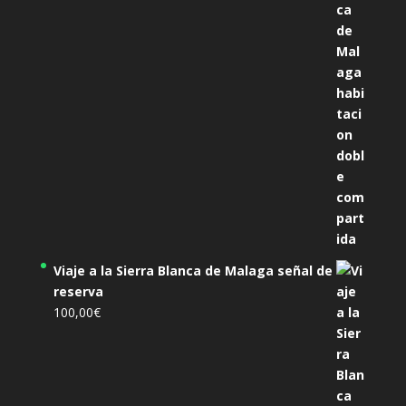
305,00€.
285,00€.
Viaje a la Sierra Blanca de Malaga señal de
reserva
100,00
€