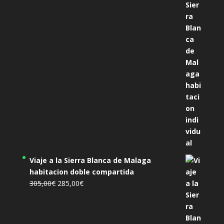
precio
precio
original
actual
era:
es:
455,00€.
425,00€.
Viaje a la Sierra Blanca de Malaga
habitacion doble compartida
El
El
305,00
€
285,00
€
precio
precio
original
actual
era:
es: