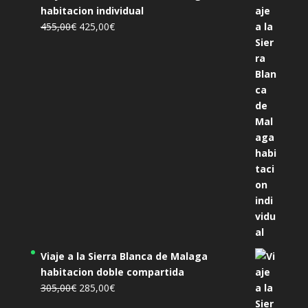
habitacion individual
El
El
455,00
€
425,00
€
precio
precio
original
actual
era:
es:
455,00€.
425,00€.
Viaje a la Sierra Blanca de Malaga
habitacion doble compartida
El
El
305,00
€
285,00
€
precio
precio