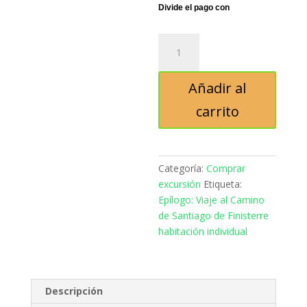
Epílogo:
Viaje
al
Añadir al
Camino
de
carrito
Santiago
de
Finisterre
habitación
Categoría:
Comprar
individual
excursión
Etiqueta:
cantidad
Epílogo: Viaje al Camino
de Santiago de Finisterre
habitación individual
Descripción