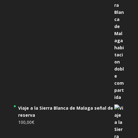
original
actual
era:
es:
305,00€.
285,00€.
Viaje a la Sierra Blanca de Malaga señal de
reserva
100,00
€