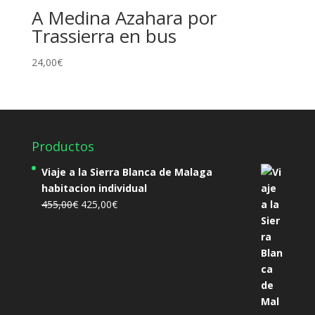
A Medina Azahara por
Trassierra en bus
24,00
€
Productos
Viaje a la Sierra Blanca de Malaga
habitacion individual
El
El
455,00
€
425,00
€
precio
precio
original
actual
era:
es:
455,00€.
425,00€.