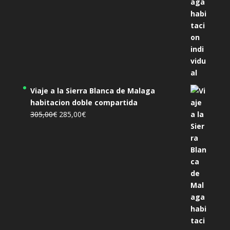
Viaje a la Sierra Blanca de Malaga
habitacion doble compartida
El
El
305,00
€
285,00
€
precio
precio
original
actual
era:
es:
305,00€.
285,00€.