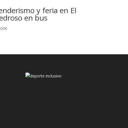
enderismo y feria en El
edroso en bus
,00
€