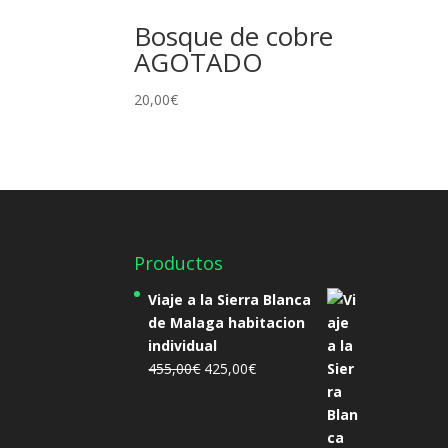
Bosque de cobre
AGOTADO
20,00
€
Productos
Viaje a la Sierra Blanca
de Malaga habitacion
individual
El
El
455,00
€
425,00
€
precio
precio
original
actual
era:
es: