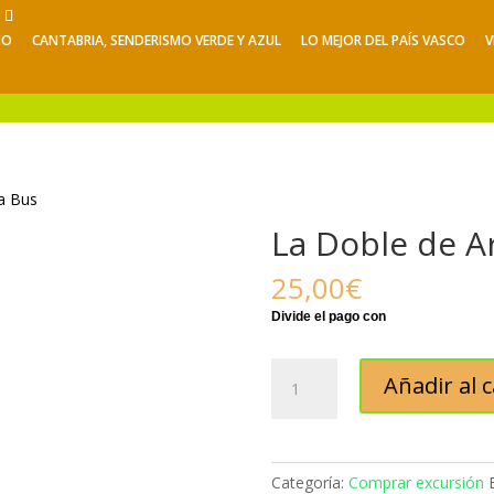
NO
CANTABRIA, SENDERISMO VERDE Y AZUL
LO MEJOR DEL PAÍS VASCO
V
Viajes de Verano
Excursiones
V
a Bus
La Doble de A
25,00
€
La
Añadir al c
Doble
de
Aracena
Bus
Categoría:
Comprar excursión