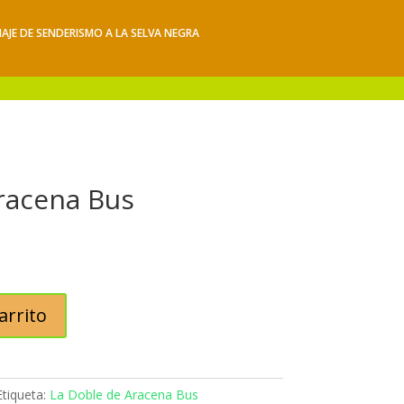
IAJE DE SENDERISMO A LA SELVA NEGRA
iajes
Hacerse socio
Contacto
Mis Senderos
racena Bus
arrito
Etiqueta:
La Doble de Aracena Bus