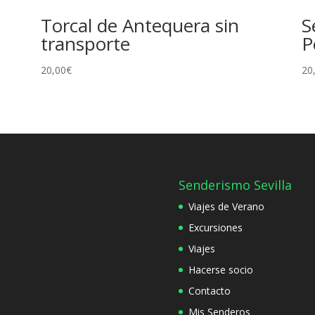
Torcal de Antequera sin
S
transporte
P
20,00
€
20
Senderismo Sevilla
Viajes de Verano
Excursiones
Viajes
Hacerse socio
Contacto
Mis Senderos