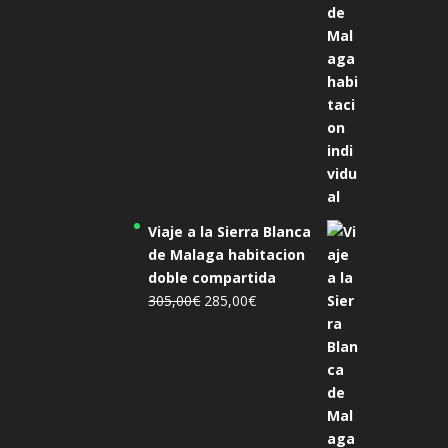
455,00€.
425,00€.
Viaje a la Sierra Blanca
de Malaga habitacion
doble compartida
El
El
305,00
€
285,00
€
precio
precio
original
actual
era:
es:
305,00€.
285,00€.