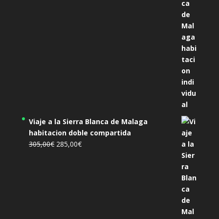
455,00€.
425,00€.
Viaje a la Sierra Blanca de Malaga
habitacion doble compartida
El
El
305,00
€
285,00
€
precio
precio
original
actual
era:
es:
305,00€.
285,00€.