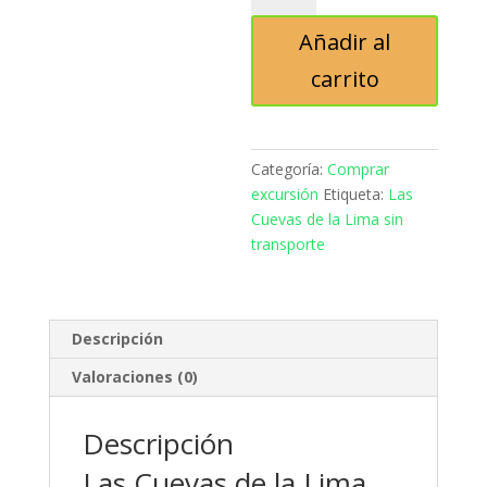
de
Añadir al
la
Lima
carrito
sin
transporte
cantidad
Categoría:
Comprar
excursión
Etiqueta:
Las
Cuevas de la Lima sin
transporte
Descripción
Valoraciones (0)
Descripción
Las Cuevas de la Lima