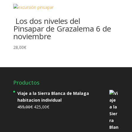
Los dos niveles del
Pinsapar de Grazalema 6 de
noviembre
28,00
€
Productos
Viaje a la Sierra Blanca de Malaga
habitacion individual
El
El
455,00
€
425,00
€
precio
precio
original
actual
era:
es: