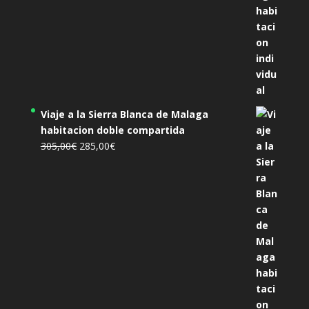
Viaje a la Sierra Blanca de Malaga
habitacion doble compartida
El
El
305,00
€
285,00
€
precio
precio
original
actual
era:
es:
305,00€.
285,00€.