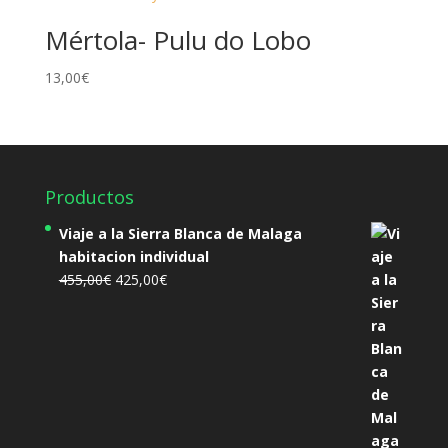
Mértola- Pulu do Lobo
13,00
€
Productos
Viaje a la Sierra Blanca de Malaga
habitacion individual
El
El
455,00
€
425,00
€
precio
precio
original
actual
era:
es:
455,00€.
425,00€.