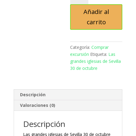
iglesias
Añadir al
de
Sevilla
carrito
30
de
octubre
cantidad
Categoría:
Comprar
excursión
Etiqueta:
Las
grandes iglesias de Sevilla
30 de octubre
Descripción
Valoraciones (0)
Descripción
Las grandes iglesias de Sevilla 30 de octubre