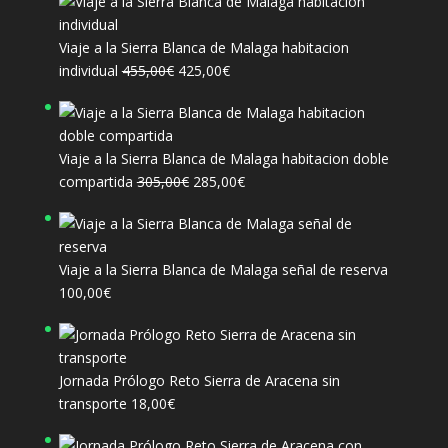
Viaje a la Sierra Blanca de Malaga habitacion
El
El
individual
455,00
€
425,00
€
precio
precio
original
actual
era:
es:
Viaje a la Sierra Blanca de Malaga habitacion doble
455,00€.
425,00€.
El
El
compartida
305,00
€
285,00
€
precio
precio
original
actual
era:
es:
Viaje a la Sierra Blanca de Malaga señal de reserva
305,00€.
285,00€.
100,00
€
Jornada Prólogo Reto Sierra de Aracena sin
transporte
18,00
€