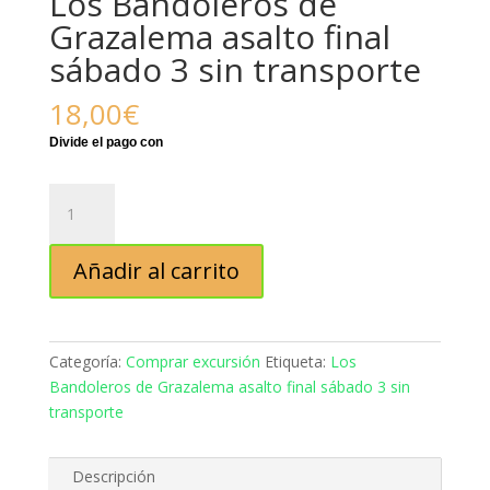
Los Bandoleros de
Grazalema asalto final
sábado 3 sin transporte
18,00
€
Los
Bandoleros
de
Añadir al carrito
Grazalema
asalto
final
sábado
Categoría:
Comprar excursión
Etiqueta:
Los
3
Bandoleros de Grazalema asalto final sábado 3 sin
sin
transporte
transporte
cantidad
Descripción