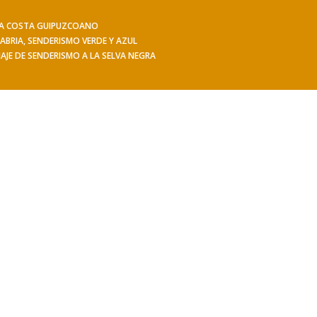
 LA COSTA GUIPUZCOANO
iajes
Hacerse socio
Contacto
Mis Senderos
ABRIA, SENDERISMO VERDE Y AZUL
IAJE DE SENDERISMO A LA SELVA NEGRA