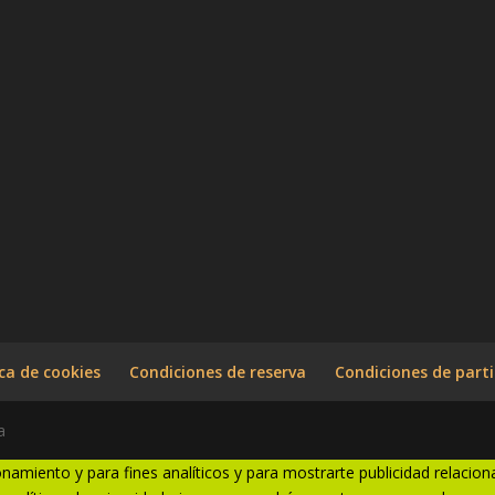
ica de cookies
Condiciones de reserva
Condiciones de parti
a
onamiento y para fines analíticos y para mostrarte publicidad relacion