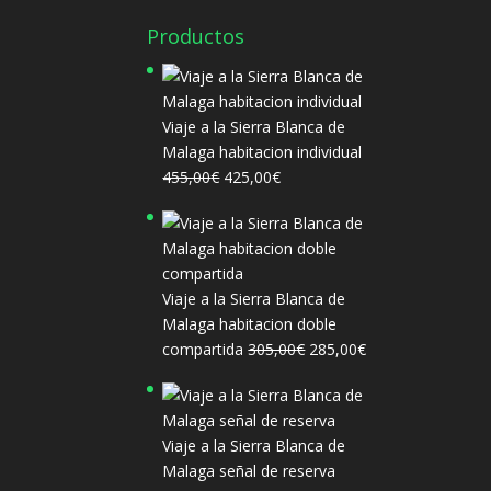
Productos
Viaje a la Sierra Blanca de
Malaga habitacion individual
El
El
455,00
€
425,00
€
precio
precio
original
actual
era:
es:
455,00€.
425,00€.
Viaje a la Sierra Blanca de
Malaga habitacion doble
El
El
compartida
305,00
€
285,00
€
precio
precio
original
actual
era:
es:
Viaje a la Sierra Blanca de
305,00€.
285,00€.
Malaga señal de reserva