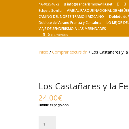
640354673
info@senderismosevilla.net
Eclipsia Sevilla
VIAJE AL PARQUE NACIONAL DE AIGÜ
CAMINO DEL NORTE TRAMO II VIZCAINO
Doblete de 
Doblete de Verano Francia y Cantabria
LO MEJOR DE
VIAJE DE SENDERISMO A LAS MERINDADES
0 elementos
Inicio
/
Comprar excursión
/ Los Castañares y la
Los Castañares y la F
24,00
€
Los
Castañares