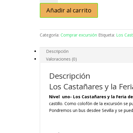
y
Añadir al carrito
la
Feria
del
Mosto
Categoría:
Comprar excursión
Etiqueta:
Los Cast
bus
cantidad
Descripción
Valoraciones (0)
Descripción
Los Castañares y la Fer
Nivel uno- Los Castañares y la Feria d
castillo. Como colofón de la excursión se p
Pondremos un bus desdee Sevilla y se puede