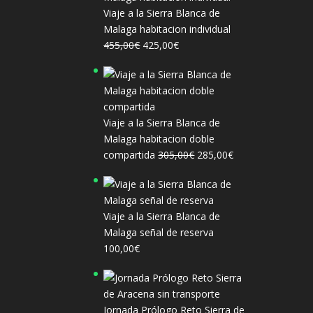
Viaje a la Sierra Blanca de
Malaga habitacion individual
El
El
455,00
€
425,00
€
precio
precio
original
actual
era:
es:
455,00€.
425,00€.
Viaje a la Sierra Blanca de
Malaga habitacion doble
El
El
compartida
305,00
€
285,00
€
precio
precio
original
actual
era:
es:
Viaje a la Sierra Blanca de
305,00€.
285,00€.
Malaga señal de reserva
100,00
€
Jornada Prólogo Reto Sierra de