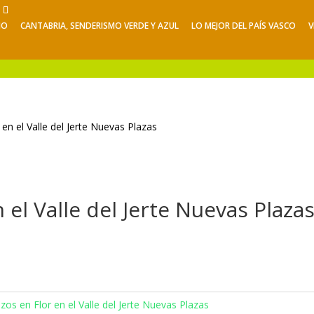
NO
CANTABRIA, SENDERISMO VERDE Y AZUL
LO MEJOR DEL PAÍS VASCO
V
Viajes de Verano
Excursiones
V
en el Valle del Jerte Nuevas Plazas
 el Valle del Jerte Nuevas Plaza
zos en Flor en el Valle del Jerte Nuevas Plazas