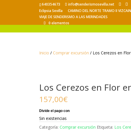
640354673
info@senderismosevilla.net
Eclipsia Sevilla
CAMINO DEL NORTE TRAMO II VIZCAI
VIAJE DE SENDERISMO A LAS MERINDADES
0 elementos
Inicio
/
Comprar excursión
/ Los Cerezos en Flor 
Los Cerezos en Flor en
157,00
€
Sin existencias
Categoría:
Comprar excursión
Etiqueta:
Los Cere