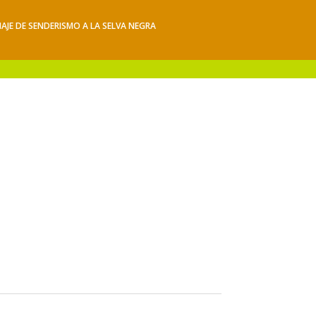
IAJE DE SENDERISMO A LA SELVA NEGRA
iajes
Hacerse socio
Contacto
Mis Senderos
s