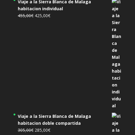
Viaje a la Sierra Blanca de Malaga
habitacion individual
El
El
455,00
€
425,00
€
precio
precio
original
actual
era:
es:
455,00€.
425,00€.
Viaje a la Sierra Blanca de Malaga
habitacion doble compartida
El
El
305,00
€
285,00
€