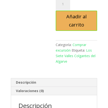
Siete
Valles
Añadir al
Colgantes
del
carrito
Algarve
sábado
8
cantidad
Categoría:
Comprar
excursión
Etiqueta:
Los
Siete Valles Colgantes del
Algarve
Descripción
Valoraciones (0)
Descripción