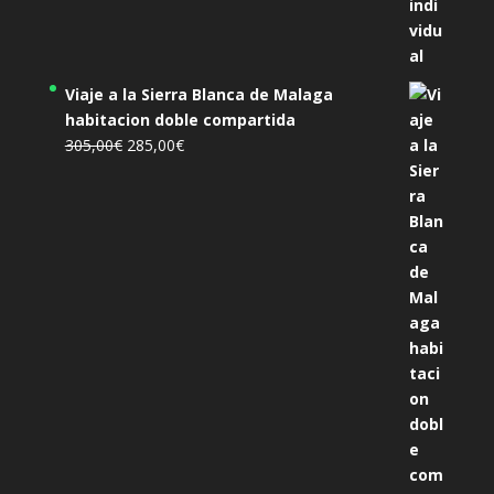
Viaje a la Sierra Blanca de Malaga
habitacion doble compartida
El
El
305,00
€
285,00
€
precio
precio
original
actual
era:
es:
305,00€.
285,00€.