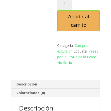
por
la
Añadir al
Sevilla
de
carrito
la
Peste
No
Socio
Categoría:
Comprar
cantidad
excursión
Etiqueta:
Paseo
por la Sevilla de la Peste
No Socio
Descripción
Valoraciones (0)
Descripción