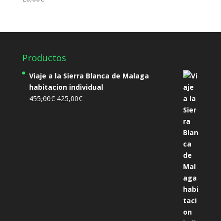
Productos
Viaje a la Sierra Blanca de Malaga
habitacion individual
El
El
455,00
€
425,00
€
precio
precio
original
actual
era:
es:
455,00€.
425,00€.