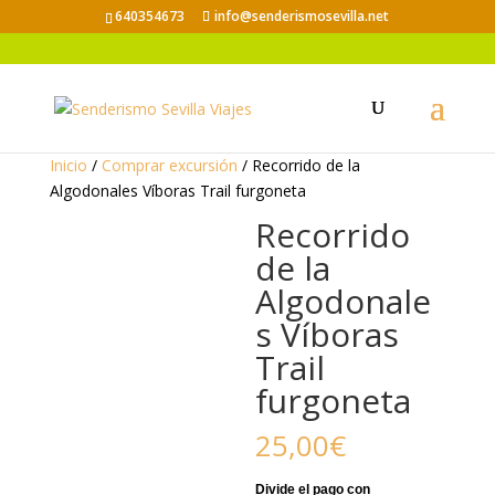
640354673
info@senderismosevilla.net
Inicio
/
Comprar excursión
/ Recorrido de la
Algodonales Víboras Trail furgoneta
Recorrido
de la
Algodonale
s Víboras
Trail
furgoneta
25,00
€