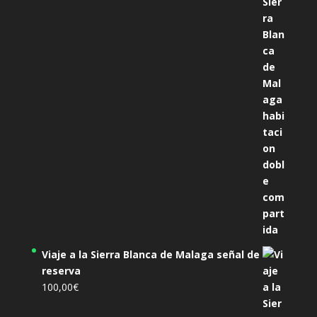
precio
precio
original
actual
era:
es:
305,00€.
285,00€.
Viaje a la Sierra Blanca de Malaga señal de
reserva
100,00
€