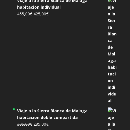
Viaje a la Sierra Blanca de Malaga
habitacion individual
El
El
455,00
€
425,00
€
precio
precio
original
actual
era:
es:
455,00€.
425,00€.
Viaje a la Sierra Blanca de Malaga
habitacion doble compartida
El
El
305,00
€
285,00
€