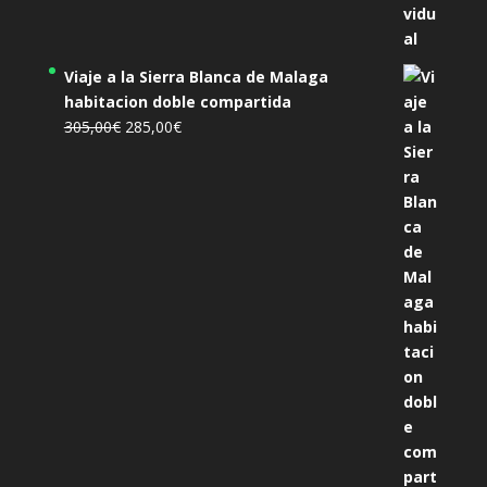
Viaje a la Sierra Blanca de Malaga
habitacion doble compartida
El
El
305,00
€
285,00
€
precio
precio
original
actual
era:
es:
305,00€.
285,00€.