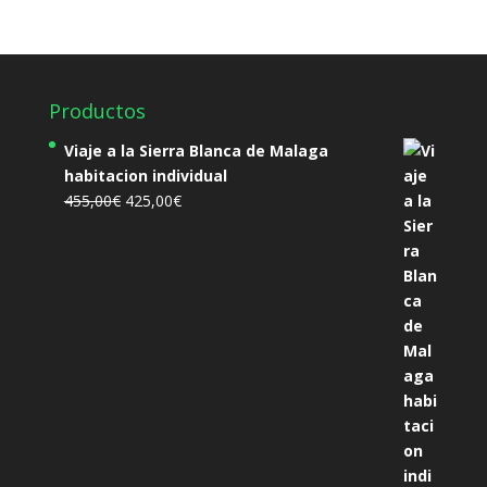
Productos
Viaje a la Sierra Blanca de Malaga
habitacion individual
El
El
455,00
€
425,00
€
precio
precio
original
actual
era:
es:
455,00€.
425,00€.